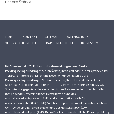
unsere Stärke!
HOME
KONTAKT
SITEMAP
DATENSCHUTZ
VERBRAUCHERRECHTE
BARRIEREFREIHEIT
IMPRESSUM
Bei Arzneimitteln: Zu Risiken und Nebenwirkungen lesen Sie die
Packungsbeilage und fragen Sie Ihre Ärztin, Ihren Arzt oder in Ihrer Apotheke. Bei
Tierarzneimitteln: Zu Risiken und Nebenwirkungen lesen Sie die
Packungsbeilage und fragen Sie Ihre Tierärztin, Ihren Tierarzt oder in Ihrer
Apotheke. Nur solange Vorrat reicht. Irrtum vorbehalten. Alle Preise inkl. MwSt. *
Sparpotential gegenüber der unverbindlichen Preisempfehlung des Herstellers
(UVP) oder der unverbindlichen Herstellermeldung des
Apothekenverkaufspreises (UAVP) an die Informationsstelle für
Arzneispezialitäten (IFA GmbH) / nur bei rezeptfreien Produkten außer Büchern.
UVP = Unverbindliche Preisempfehlung des Herstellers (UVP). AVP =
Apothekenverkaufspreis (AVP). Der AVP ist keine unverbindliche Preisempfehlung