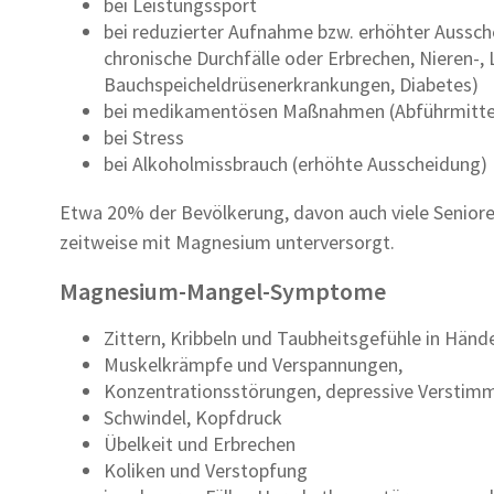
bei Leistungssport
bei reduzierter Aufnahme bzw. erhöhter Aussc
chronische Durchfälle oder Erbrechen, Nieren-,
Bauchspeicheldrüsenerkrankungen, Diabetes)
bei medikamentösen Maßnahmen (Abführmittel, D
bei Stress
bei Alkoholmissbrauch (erhöhte Ausscheidung)
Etwa 20% der Bevölkerung, davon auch viele Senior
zeitweise mit Magnesium unterversorgt.
Magnesium-Mangel-Symptome
Zittern, Kribbeln und Taubheitsgefühle in Hän
Muskelkrämpfe und Verspannungen,
Konzentrationsstörungen, depressive Verstim
Schwindel, Kopfdruck
Übelkeit und Erbrechen
Koliken und Verstopfung