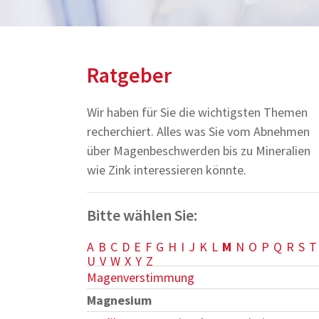
Ratgeber
Wir haben für Sie die wichtigsten Themen
recherchiert. Alles was Sie vom Abnehmen
über Magenbeschwerden bis zu Mineralien
wie Zink interessieren könnte.
Bitte wählen Sie:
A
B
C
D
E
F
G
H
I
J
K
L
M
N
O
P
Q
R
S
T
U
V
W
X
Y
Z
Magenverstimmung
Magnesium