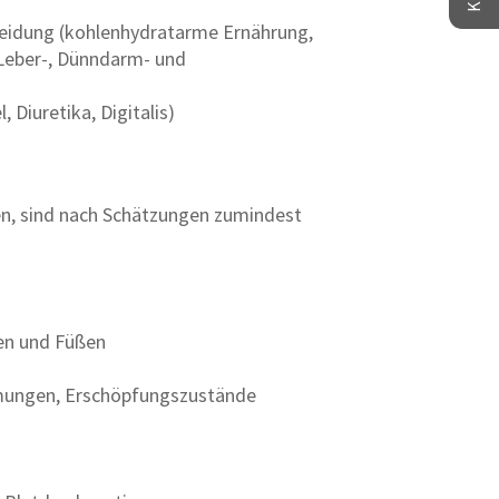
heidung (kohlenhydratarme Ernährung,
 Leber-, Dünndarm- und
iuretika, Digitalis)
en, sind nach Schätzungen zumindest
den und Füßen
mungen, Erschöpfungszustände