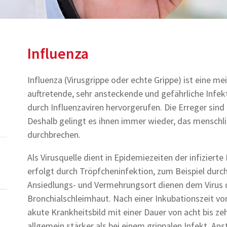
Influenza
Influenza (Virusgrippe oder echte Grippe) ist eine me
auftretende, sehr ansteckende und gefährliche Infekt
durch Influenzaviren hervorgerufen. Die Erreger sin
Deshalb gelingt es ihnen immer wieder, das mensch
durchbrechen.
Als Virusquelle dient in Epidemiezeiten der infizier
erfolgt durch Tröpfcheninfektion, zum Beispiel durch
Ansiedlungs- und Vermehrungsort dienen dem Virus 
Bronchialschleimhaut. Nach einer Inkubationszeit vo
akute Krankheitsbild mit einer Dauer von acht bis z
allgemein stärker als bei einem grippalen Infekt. Anst