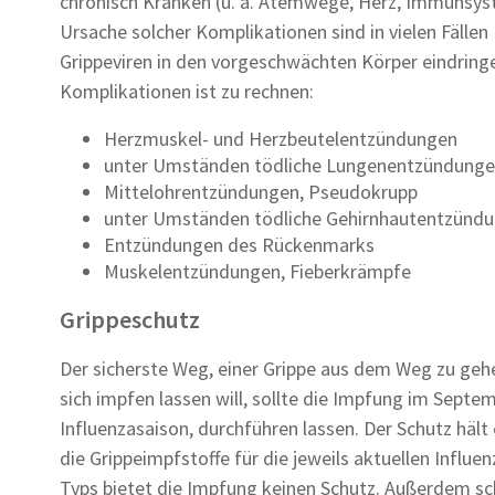
chronisch Kranken (u. a. Atemwege, Herz, Immunsyste
Ursache solcher Komplikationen sind in vielen Fälle
Grippeviren in den vorgeschwächten Körper eindringen
Komplikationen ist zu rechnen:
Herzmuskel- und Herzbeutelentzündungen
unter Umständen tödliche Lungenentzündung
Mittelohrentzündungen, Pseudokrupp
unter Umständen tödliche Gehirnhautentzünd
Entzündungen des Rückenmarks
Muskelentzündungen, Fieberkrämpfe
Grippeschutz
Der sicherste Weg, einer Grippe aus dem Weg zu gehe
sich impfen lassen will, sollte die Impfung im Septe
Influenzasaison, durchführen lassen. Der Schutz häl
die Grippeimpfstoffe für die jeweils aktuellen Influen
Typs bietet die Impfung keinen Schutz. Außerdem sch