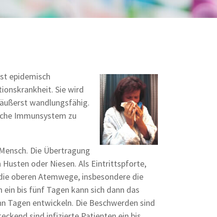
ist epidemisch
ionskrankheit. Sie wird
d äußerst wandlungsfähig.
liche Immunsystem zu
te Mensch. Die Übertragung
 Husten oder Niesen. Als Eintrittspforte,
die oberen Atemwege, insbesondere die
n ein bis fünf Tagen kann sich dann das
ehn Tagen entwickeln. Die Beschwerden sind
eckend sind infizierte Patienten ein bis