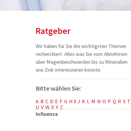
Ratgeber
Wir haben für Sie die wichtigsten Themen
recherchiert. Alles was Sie vom Abnehmen
über Magenbeschwerden bis zu Mineralien
wie Zink interessieren könnte.
Bitte wählen Sie:
A
B
C
D
E
F
G
H
I
J
K
L
M
N
O
P
Q
R
S
T
U
V
W
X
Y
Z
Influenza