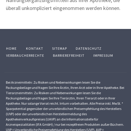
Nahrungsergänzungsmitteln aus Ihrer Apotheke, die
überall unkompliziert eingenommen werden können.
HOME
KONTAKT
SITEMAP
DATENSCHUTZ
VERBRAUCHERRECHTE
BARRIEREFREIHEIT
IMPRESSUM
Bei Arzneimitteln: Zu Risiken und Nebenwirkungen lesen Sie die
Packungsbeilage und fragen Sie Ihre Ärztin, Ihren Arzt oder in Ihrer Apotheke. Bei
Tierarzneimitteln: Zu Risiken und Nebenwirkungen lesen Sie die
Packungsbeilage und fragen Sie Ihre Tierärztin, Ihren Tierarzt oder in Ihrer
Apotheke. Nur solange Vorrat reicht. Irrtum vorbehalten. Alle Preise inkl. MwSt. *
Sparpotential gegenüber der unverbindlichen Preisempfehlung des Herstellers
(UVP) oder der unverbindlichen Herstellermeldung des
Apothekenverkaufspreises (UAVP) an die Informationsstelle für
Arzneispezialitäten (IFA GmbH) / nur bei rezeptfreien Produkten außer Büchern.
UVP = Unverbindliche Preisempfehlung des Herstellers (UVP). AVP =