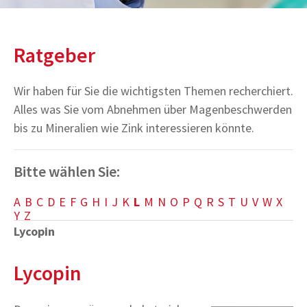
Ratgeber
Wir haben für Sie die wichtigsten Themen recherchiert.
Alles was Sie vom Abnehmen über Magenbeschwerden
bis zu Mineralien wie Zink interessieren könnte.
Bitte wählen Sie:
A
B
C
D
E
F
G
H
I
J
K
L
M
N
O
P
Q
R
S
T
U
V
W
X
Y
Z
Lycopin
Lycopin